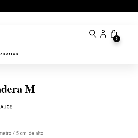
0
osotros
adera M
SAUCE
etro / 5 cm. de alto.