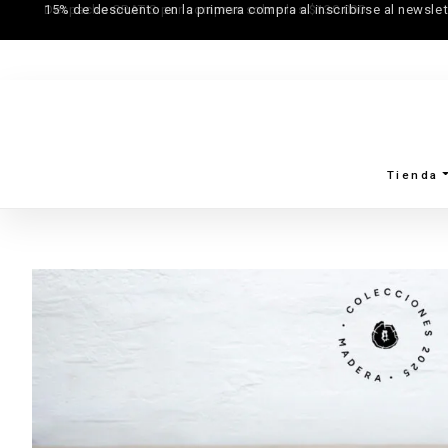
15% de descuento en la primera compra al inscribirse al newslet
Tienda