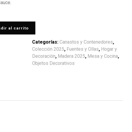
Sauce.
dir al carrito
Categorías:
Canastos y Contenedores
,
Colección 2025
,
Fuentes y Ollas
,
Hogar y
Decoración
,
Madera 2025
,
Mesa y Cocina
,
Objetos Decorativos