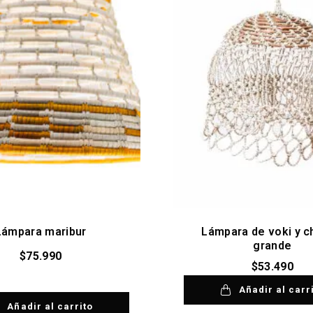
Lámpara maribur
Lámpara de voki y 
grande
$
75.990
$
53.490
Añadir al carr
Añadir al carrito