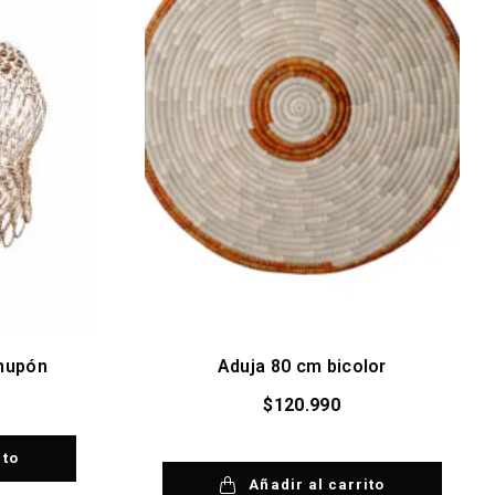
chupón
Aduja 80 cm bicolor
$
120.990
ito
Añadir al carrito