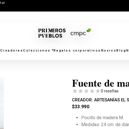
ter
Creadores
Colecciones
Regalos corporativos
Novios
Blog
N
Fuente de m
0 reseñas
CREADOR:
ARTESANÍAS EL 
$
33.990
Pocillo de madera M.
Medidas: 24 cm. de diám