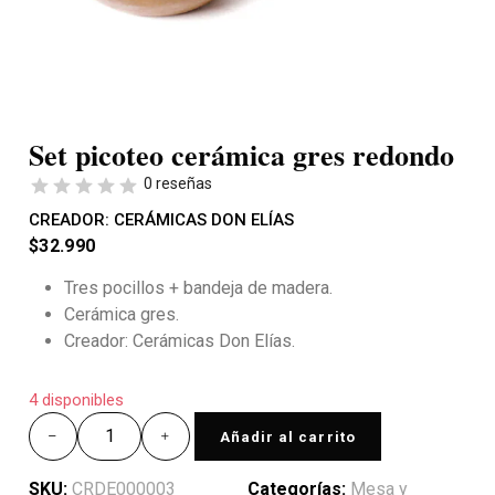
Set picoteo cerámica gres redondo
0 reseñas
CREADOR:
CERÁMICAS DON ELÍAS
$
32.990
Tres pocillos + bandeja de madera.
Cerámica gres.
Creador: Cerámicas Don Elías.
4 disponibles
Añadir al carrito
SKU:
CRDE000003
Categorías:
Mesa y