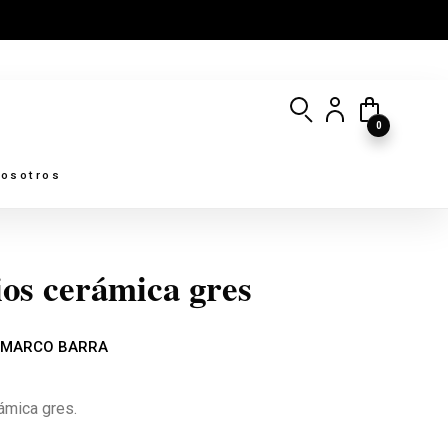
0
osotros
ios cerámica gres
 MARCO BARRA
ámica gres.