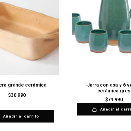
era grande cerámica
Jarra con asa y 6 
cerámica gres
$
30.990
$
74.990
Añadir al carr
Añadir al carrito