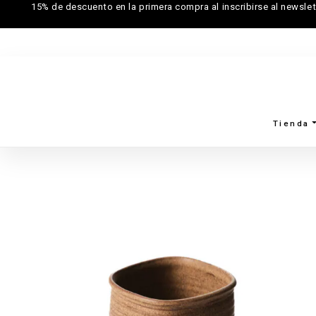
15% de descuento en la primera compra al inscribirse al newslet
Tienda