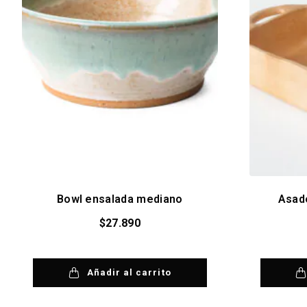
Bowl ensalada mediano
Asad
$
27.890
Añadir al carrito