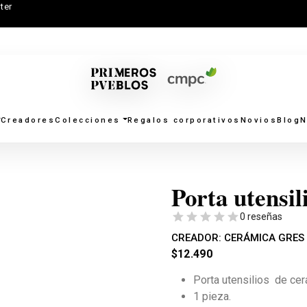
ter
Creadores
Colecciones
Regalos corporativos
Novios
Blog
N
Porta utensil
0 reseñas
CREADOR:
CERÁMICA GRES
$
12.490
Porta utensilios de cer
1 pieza.