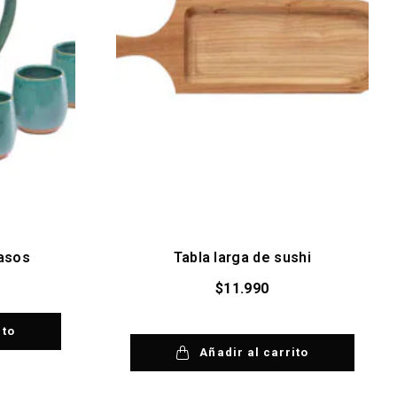
vasos
Tabla larga de sushi
$
11.990
ito
Añadir al carrito