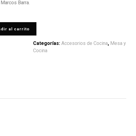
 Marcos Barra.
dir al carrito
Categorías:
Accesorios de Cocina
,
Mesa y
Cocina