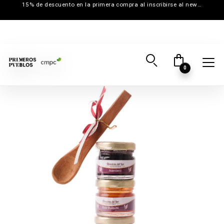
15% de descuento en la primera compra al inscribirse al newsletter
0