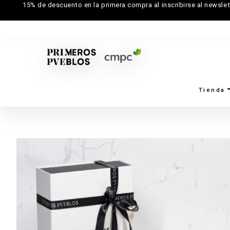
15% de descuento en la primera compra al inscribirse al newslet
Tienda