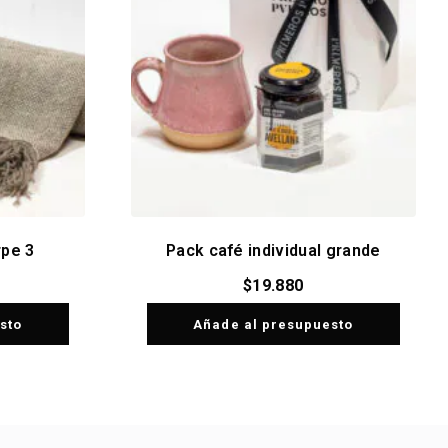
rpe 3
Pack café individual grande
$
19.880
sto
Añade al presupuesto