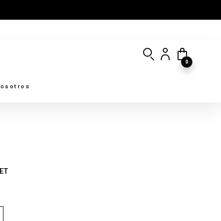
0
osotros
ET