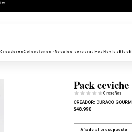
ter
Creadores
Colecciones
Regalos corporativos
Novios
Blog
N
Pack ceviche
0 reseñas
CREADOR:
CURACO GOURM
$
48.990
Añade al presupuesto