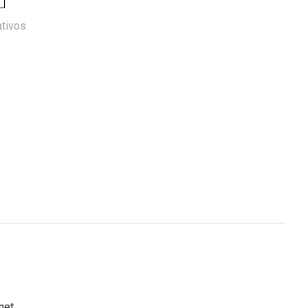
tivos
met.