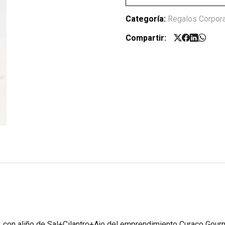
Categoría:
Regalos Corpora
Compartir:
 con aliño de Sal+Cilantro+Ajo del emprendimiento Curaco Gour