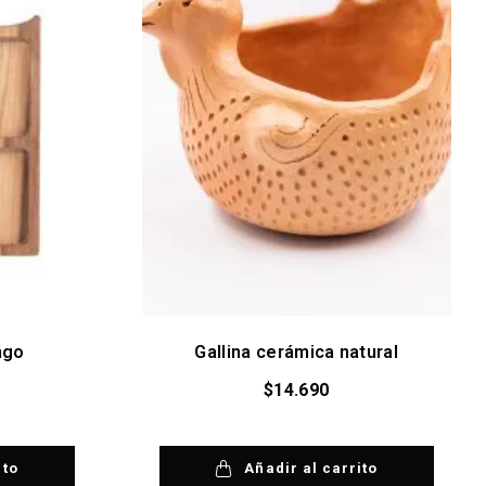
ngo
Gallina cerámica natural
$
14.690
ito
Añadir al carrito