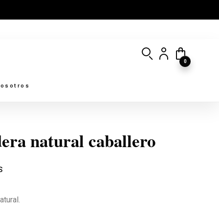
0
osotros
era natural caballero
S
tural.