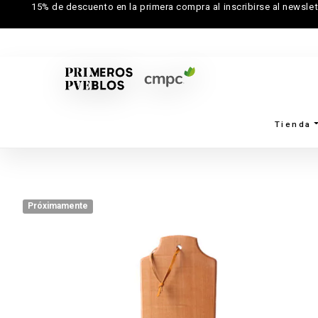
15% de descuento en la primera compra al inscribirse al newslet
Tienda
Próximamente