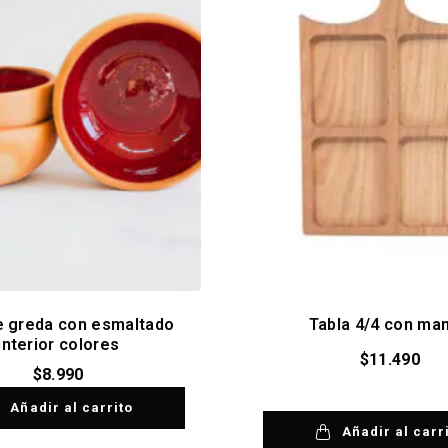
de greda con esmaltado
Tabla 4/4 con ma
interior colores
$
11.490
$
8.990
Añadir al carrito
Añadir al carr