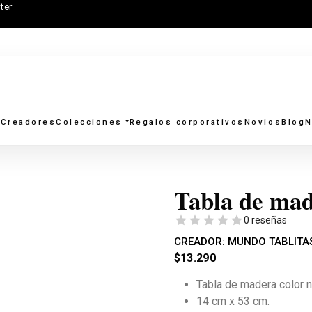
ter
Creadores
Colecciones
Regalos corporativos
Novios
Blog
N
Tabla de mad
0 reseñas
CREADOR:
MUNDO TABLITA
$
13.290
Tabla de madera color na
14 cm x 53 cm.