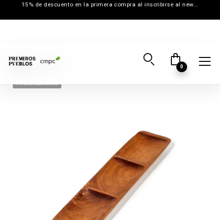
15% de descuento en la primera compra al inscribirse al newsletter
0
Próximamente