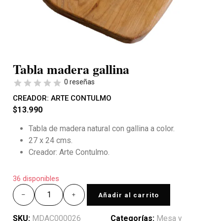
Tabla madera gallina
0 reseñas
CREADOR:
ARTE CONTULMO
$
13.990
Tabla de madera natural con gallina a color.
27 x 24 cms.
Creador: Arte Contulmo.
36 disponibles
Añadir al carrito
SKU:
MDAC000026
Categorías:
Mesa y