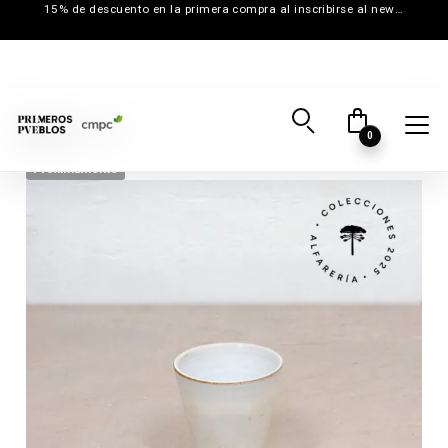
15% de descuento en la primera compra al inscribirse al newsletter
0
Próximamente