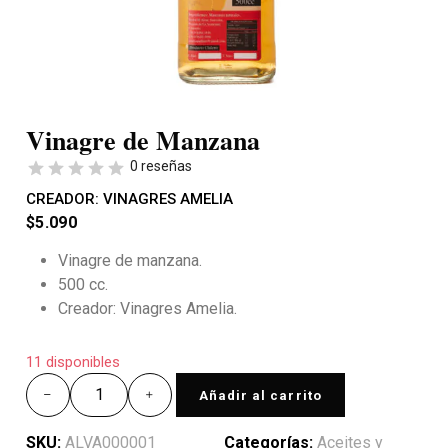
Vinagre de Manzana
0 reseñas
CREADOR:
VINAGRES AMELIA
$
5.090
Vinagre de manzana.
500 cc.
Creador: Vinagres Amelia.
11 disponibles
Añadir al carrito
SKU:
ALVA000001
Categorías:
Aceites y