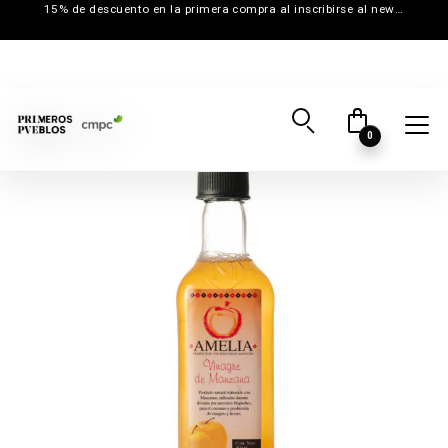
15% de descuento en la primera compra al inscribirse al newsletter
0