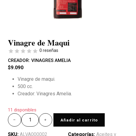
Vinagre de Maqui
0 reseñas
CREADOR:
VINAGRES AMELIA
$
9.090
Vinagre de maqui.
500 cc.
Creador: Vinagres Amelia.
11 disponibles
Añadir al carrito
SKU:
ALVA000002
Categorías:
Aceites y