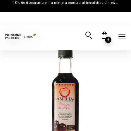
15% de descuento en la primera compra al inscribirse al newsletter
0