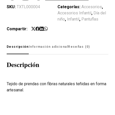
SKU:
TXTL000004
Categorías:
Accesorios
,
Accesorios Infantil
,
Día del
niño
,
Infantil
,
Pantuflas
Compartir:
Descripción
Información adicional
Reseñas (0)
Descripción
Tejido de prendas con fibras naturales teñidas en forma
artesanal.