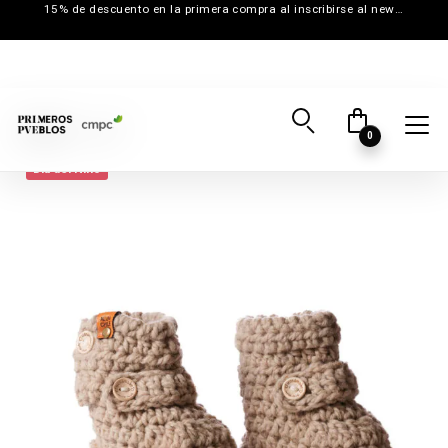
15% de descuento en la primera compra al inscribirse al newsletter
0
Día del Niño