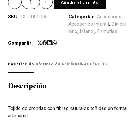
Añadir al carrito
SKU:
TXTL000005
Categorías:
Accesorios
,
Accesorios Infantil
,
Día del
niño
,
Infantil
,
Pantuflas
Compartir:
Descripción
Información adicional
Reseñas (0)
Descripción
Tejido de prendas con fibras naturales teñidas en forma
artesanal.