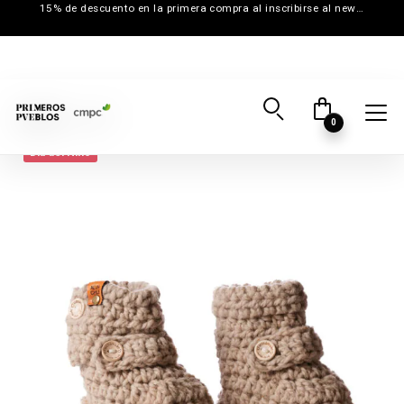
15% de descuento en la primera compra al inscribirse al newsletter
0
Día del Niño