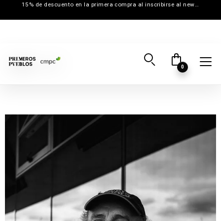
15% de descuento en la primera compra al inscribirse al newsletter
0
Inicio
→
Creadores
→
Luis Alfonso Vásquez