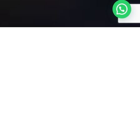
22 DE MAYO DE 2024
|
CREADORES
Patrimonios artesanales en tus
manos: tradición y calidad sureña
Los patrimonios son bienes tanto intangibles como
tangibles que son traspasados como una tradición a las