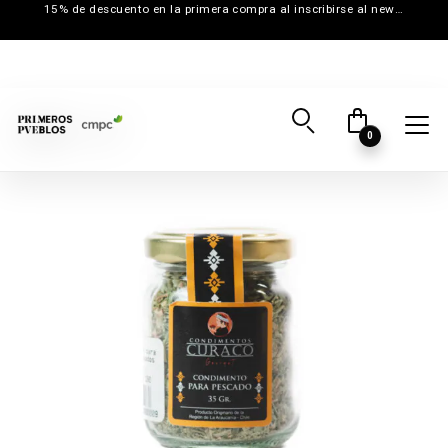
15% de descuento en la primera compra al inscribirse al newsletter
0