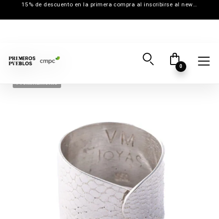
15% de descuento en la primera compra al inscribirse al newsletter
0
Próximamente