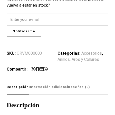
vuelva a estar en stock?
Notificarme
SKU:
ORVM000003
Categorías:
Accesorios
,
Anillos, Aros y Collares
Compartir:
Descripción
Información adicional
Reseñas (0)
Descripción