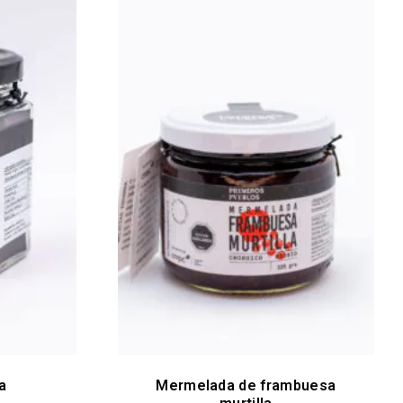
a
Mermelada de frambuesa