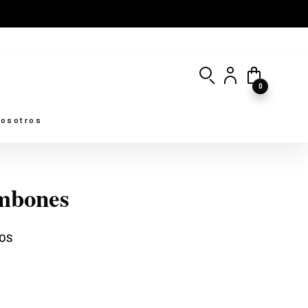
0
osotros
ombones
OS