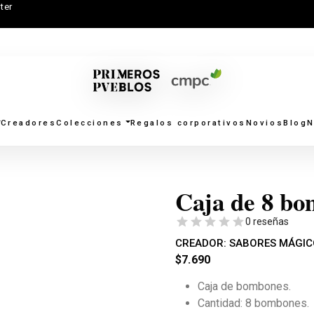
ter
Creadores
Colecciones
Regalos corporativos
Novios
Blog
N
Caja de 8 b
0 reseñas
CREADOR:
SABORES MÁGIC
$
7.690
Caja de bombones.
Cantidad: 8 bombones.