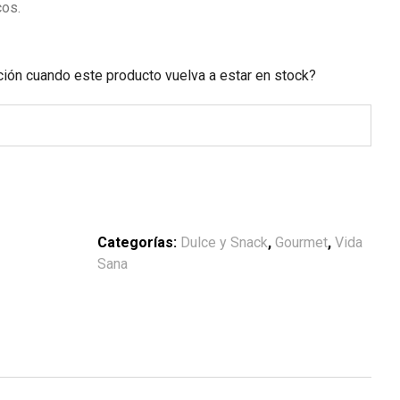
os.
ación cuando este producto vuelva a estar en stock?
Categorías:
Dulce y Snack
,
Gourmet
,
Vida
Sana