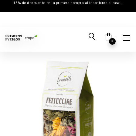
15% de descuento en la primera compra al inscribirse al newsletter
0