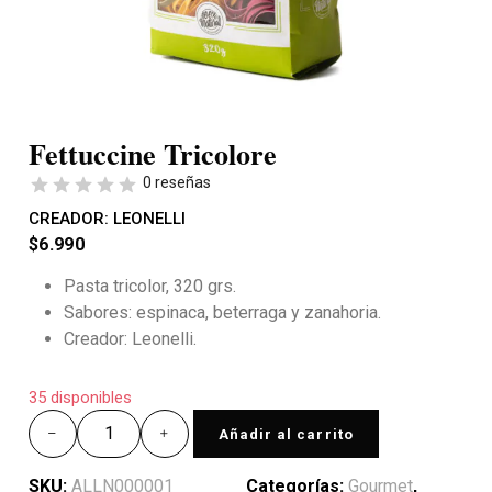
Fettuccine Tricolore
0 reseñas
CREADOR:
LEONELLI
$
6.990
Pasta tricolor, 320 grs.
Sabores: espinaca, beterraga y zanahoria.
Creador: Leonelli.
35 disponibles
Añadir al carrito
SKU:
ALLN000001
Categorías:
Gourmet
,