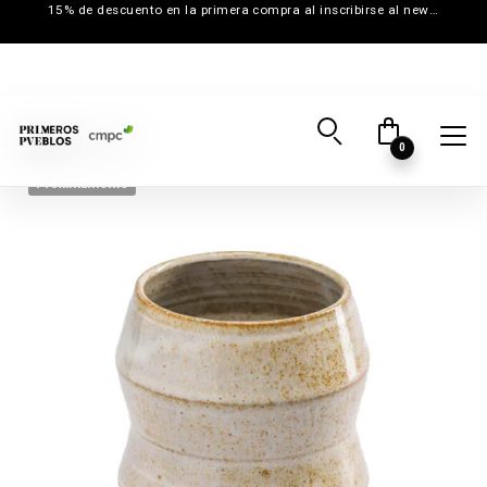
15% de descuento en la primera compra al inscribirse al newsletter
0
Próximamente