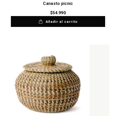
Canasto picnic
$
54.990
Añadir al carrito