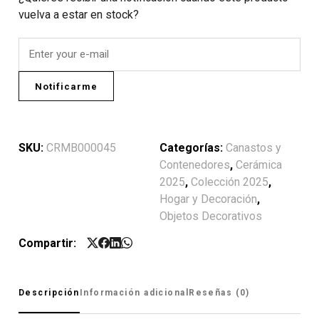
vuelva a estar en stock?
Notificarme
SKU:
CRMB000045
Categorías:
Canastos y
Contenedores
,
Cerámica
2025
,
Colección 2025
,
Hogar y Decoración
,
Objetos Decorativos
Compartir:
Descripción
Información adicional
Reseñas (0)