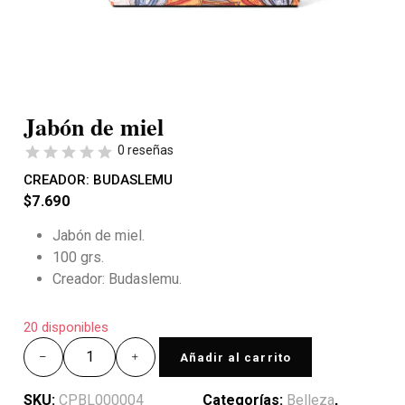
Jabón de miel
0 reseñas
CREADOR:
BUDASLEMU
$
7.690
Jabón de miel.
100 grs.
Creador: Budaslemu.
20 disponibles
Añadir al carrito
SKU:
CPBL000004
Categorías:
Belleza
,