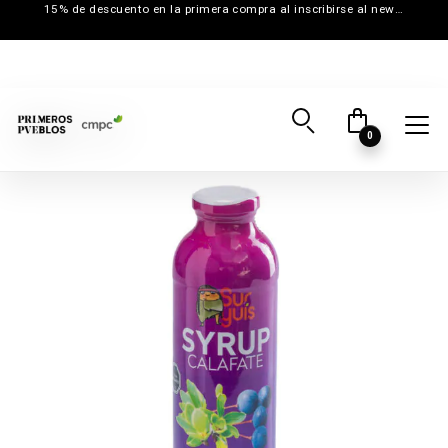
15% de descuento en la primera compra al inscribirse al newsletter
0