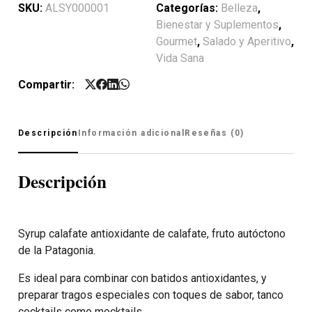
SKU:
ALSY000001
Categorías:
Belleza
,
Bienestar y Suplementos
,
Gourmet
,
Salado y Aperitivo
,
Vida Sana
Compartir:
Descripción
Información adicional
Reseñas (0)
Descripción
Syrup calafate antioxidante de calafate, fruto autóctono
de la Patagonia.
Es ideal para combinar con batidos antioxidantes, y
preparar tragos especiales con toques de sabor, tanco
cocktails como mocktails.