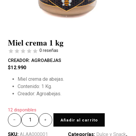
Miel crema 1 kg
0 reseñas
CREADOR:
AGROABEJAS
$
12.990
Miel crema de abejas.
Contenido: 1 Kg.
Creador: Agroabejas.
12 disponibles
Añadir al carrito
SKU:
ALAA000001
Categorías:
Dulce y Snack
,