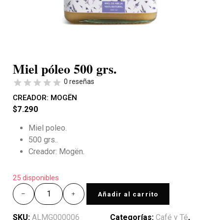
Miel póleo 500 grs.
0 reseñas
CREADOR:
MOGËN
$
7.290
Miel poleo.
500 grs..
Creador: Mogën.
25 disponibles
Añadir al carrito
SKU:
ALMG000006
Categorías:
Café y Té
,