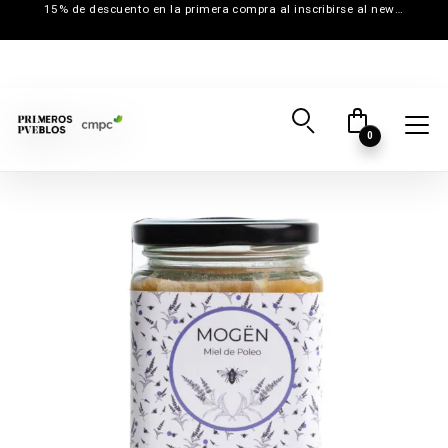
15% de descuento en la primera compra al inscribirse al newsletter
0