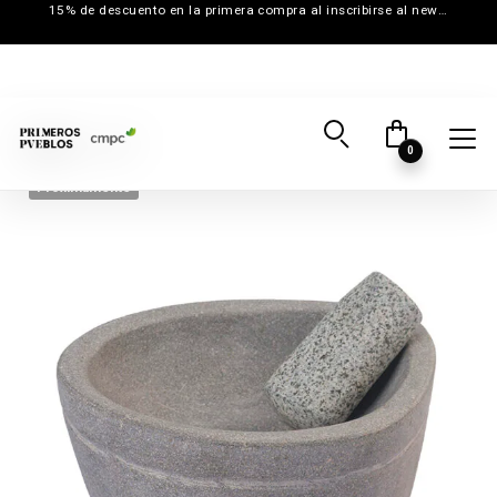
15% de descuento en la primera compra al inscribirse al newsletter
0
Próximamente