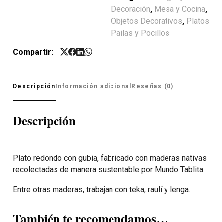
Decoración
,
Mesa y Cocina
,
Objetos Decorativos
,
Platos
Pailas y Pocillos
Compartir:
Descripción
Información adicional
Reseñas (0)
Descripción
Plato redondo con gubia, fabricado con maderas nativas
recolectadas de manera sustentable por Mundo Tablita.
Entre otras maderas, trabajan con teka, raulí y lenga.
También te recomendamos…