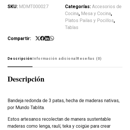
SKU:
MDMT000027
Categorías:
Accesorios de
Cocina
,
Mesa y Cocina
,
Platos Pailas y Pocillos
,
Tablas
Compartir:
Descripción
Información adicional
Reseñas (0)
Descripción
Bandeja redonda de 3 patas, hecha de maderas nativas,
por Mundo Tablita.
Estos artesanos recolectan de manera sustentable
maderas como lenga, raulí, teka y coigüe para crear