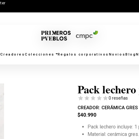
ter
Creadores
Colecciones
Regalos corporativos
Novios
Blog
N
Pack lechero
0 reseñas
CREADOR:
CERÁMICA GRES
$
40.990
Pack lechero incluye: 1 
Material: cerámica gres.